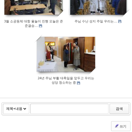
3월 소공동체 대항 윷놀이 진행 오늘은 준
주님 수난 성지 주일 우리는....
준결승....
273
24년 주님 부활 대축일을 앞두고 우리는
성당 청소하는 중
검색
쓰기