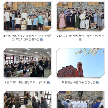
428
351
24년도 비오신부님과 로사 수녀님 영명축
24년도 창원4지역 청년미사 후 단체사진
일 주일학교학생들과샘
371
307
4월 마지막 주일 본당으로 소풍가기
부활절날 아름다운 진영성당
270
309