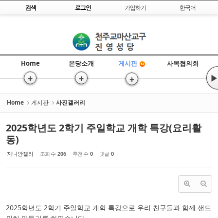
Skip to content
검색
로그인
가입하기
한국어
Sketchbook5, 스케치북5
Home
본당소개
사목협의회
게시판
+
+
▶
+
Sketchbook5, 스케치북5
Home
게시판
사진갤러리
2025학년도 2학기 주일학교 개학 특강(요리활
동)
지니안젤라
조회 수
206
추천 수
0
댓글
0
2025학년도 2학기 주일학교 개학 특강으로 우리 친구들과 함께 샌드