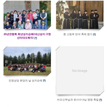
290
408
25년연령회 희년성지순례(대산성지:구한
중.고등부 반석 축제 참가
선타대오복자)
404
312
No Image
진영성당 본당의 날 성지순례
비오신부님과 로사수녀님 영명 축일