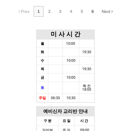
Prev
1
2
3
4
5
6
Next
미 사 시 간
월
10:00
화
19:30
수
10:00
목
19:30
금
10:00
특 전
토
18:00
주일
06:30
10:30
예비신자 교리반 안내
구 분
요 일
시 간
일반부
주 일
09:00