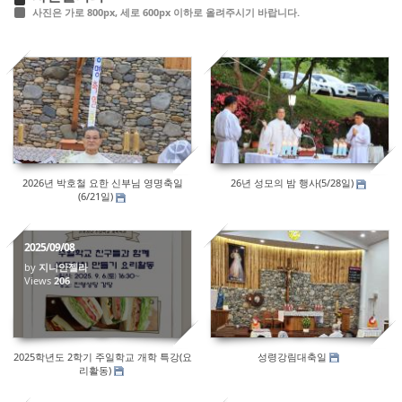
사진은 가로 800px, 세로 600px 이하로 올려주시기 바랍니다.
28
76
2026년 박호철 요한 신부님 영명축일
26년 성모의 밤 행사(5/28일)
(6/21일)
2025/09/08
by
지니안젤라
Views
206
349
2025학년도 2학기 주일학교 개학 특강(요
성령강림대축일
리활동)