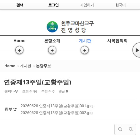
Skip to content
검색
로그인
가입하기
한국어
Sketchbook5, 스케치북5
Home
본당소개
게시판
사목협의회
+
+
+
▶
Sketchbook5, 스케치북5
Home
게시판
본당주보
연중제13주일(교황주일)
편백나무
조회 수
86
추천 수
0
댓글
0
20260628 연중제13주일(교황주일)001.jpg
,
첨부
'
'
2
20260628 연중제13주일(교황주일)002.jpg